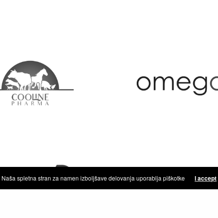
Naša spletna stran za namen izboljšave delovanja uporablja piškotke
I accept