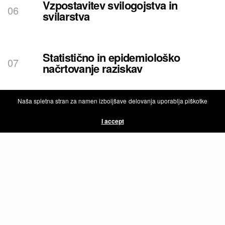
Vzpostavitev svilogojstva in
svilarstva
Statistično in epidemiološko
načrtovanje raziskav
Naša spletna stran za namen izboljšave delovanja uporablja piškotke
Vpliv izdajanja znanstvene revije na
kvaliteto izobraževanja,
I accept
raziskovalno delo in razvoj stroke